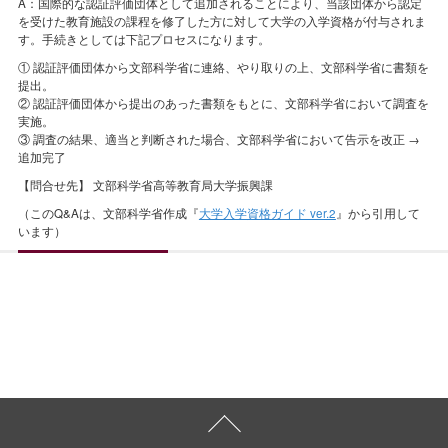
A：国際的な認証評価団体として追加されることにより、当該団体から認定
を受けた教育施設の課程を修了した方に対して大学の入学資格が付与されま
す。手続きとしては下記プロセスになります。
① 認証評価団体から文部科学省に連絡、やり取りの上、文部科学省に書類を
提出。
② 認証評価団体から提出のあった書類をもとに、文部科学省において調査を
実施。
③ 調査の結果、適当と判断された場合、文部科学省において告示を改正 →
追加完了
【問合せ先】 文部科学省高等教育局大学振興課
（このQ&Aは、文部科学省作成『
大学入学資格ガイド ver.2
』から引用して
います）