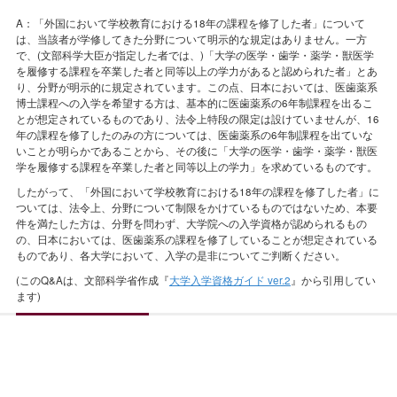
A：「外国において学校教育における18年の課程を修了した者」について
は、当該者が学修してきた分野について明示的な規定はありません。一方
で、(文部科学大臣が指定した者では、)「大学の医学・歯学・薬学・獣医学
を履修する課程を卒業した者と同等以上の学力があると認められた者」とあ
り、分野が明示的に規定されています。この点、日本においては、医歯薬系
博士課程への入学を希望する方は、基本的に医歯薬系の6年制課程を出るこ
とが想定されているものであり、法令上特段の限定は設けていませんが、16
年の課程を修了したのみの方については、医歯薬系の6年制課程を出ていな
いことが明らかであることから、その後に「大学の医学・歯学・薬学・獣医
学を履修する課程を卒業した者と同等以上の学力」を求めているものです。
したがって、「外国において学校教育における18年の課程を修了した者」に
ついては、法令上、分野について制限をかけているものではないため、本要
件を満たした方は、分野を問わず、大学院への入学資格が認められるもの
の、日本においては、医歯薬系の課程を修了していることが想定されている
ものであり、各大学において、入学の是非についてご判断ください。
(このQ&Aは、文部科学省作成『
大学入学資格ガイド ver.2
』から引用してい
ます)