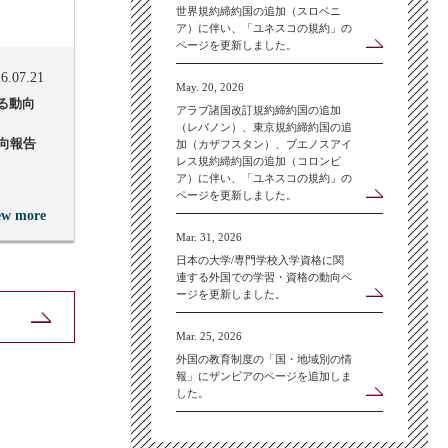
世界規約締約国の追加（スロベニ
ア）に伴い、「ユネスコの規約」の
ページを更新しました。
6.07.21
May. 20, 2026
る動向
アラブ諸国改訂規約締約国の追加
（レバノン）、東京規約締約国の追
動向報告
加（カザフスタン）、ブエノスアイ
レス規約締約国の追加（コロンビ
ア）に伴い、「ユネスコの規約」の
ページを更新しました。
ew more
Mar. 31, 2026
日本の大学/専門学校入学資格に関
連する外国での学習・資格の動向ペ
ージを更新しました。
Mar. 25, 2026
外国の教育制度の「国・地域別の情
報」にザンビアのページを追加しま
した。